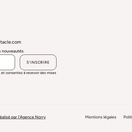
tacle.com
es nouveautés.
é
et consentez à recevoir des mises
réalisé par l'Agence Norry
Mentions légales
Poli